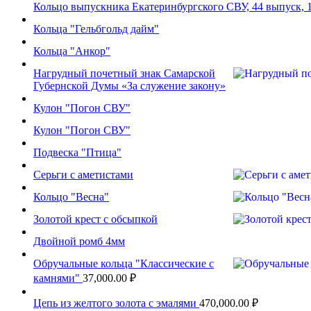
Кольцо выпускника Екатеринбургского СВУ, 44 выпуск, 
Кольца "Гельбгольд дайм"
Кольца "Анкор"
Нагрудный почетный знак Самарской
Губернской Думы «За служение закону»
Кулон "Погон СВУ"
Кулон "Погон СВУ"
Подвеска "Птица"
Серьги с аметистами
Кольцо "Весна"
Золотой крест с обсыпкой
Двойной ромб 4мм
Обручальные кольца "Классические с
камнями"
37,000.00
₽
Цепь из желтого золота с эмалями
470,000.00
₽