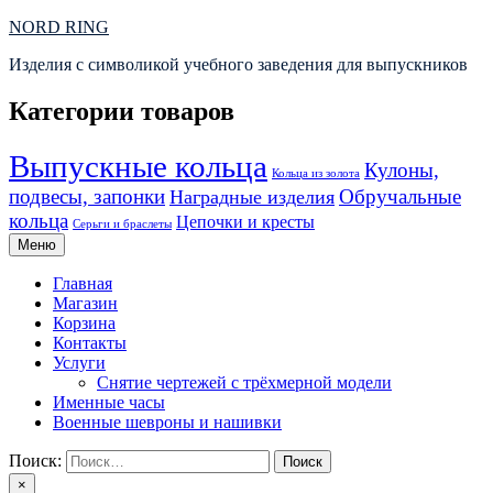
Перейти
NORD RING
к
Изделия с символикой учебного заведения для выпускников
содержимому
Категории товаров
Выпускные кольца
Кулоны,
Кольца из золота
подвесы, запонки
Обручальные
Наградные изделия
кольца
Цепочки и кресты
Серьги и браслеты
Меню
Главная
Магазин
Корзина
Контакты
Услуги
Снятие чертежей с трёхмерной модели
Именные часы
Военные шевроны и нашивки
Поиск:
×