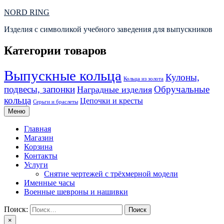
Перейти
NORD RING
к
Изделия с символикой учебного заведения для выпускников
содержимому
Категории товаров
Выпускные кольца
Кулоны,
Кольца из золота
подвесы, запонки
Обручальные
Наградные изделия
кольца
Цепочки и кресты
Серьги и браслеты
Меню
Главная
Магазин
Корзина
Контакты
Услуги
Снятие чертежей с трёхмерной модели
Именные часы
Военные шевроны и нашивки
Поиск:
×