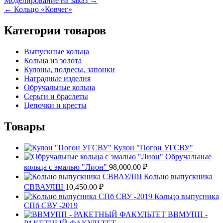
Навигация
Моделирование на заказ →
← Кольцо «Ковчег»
по
записям
Категории товаров
Выпускные кольца
Кольца из золота
Кулоны, подвесы, запонки
Наградные изделия
Обручальные кольца
Серьги и браслеты
Цепочки и кресты
Товары
Кулон "Погон УГСВУ"
Обручальные
кольца с эмалью "Лион"
98,000.00
₽
Кольцо выпускника
СВВАУЛШ
10,450.00
₽
Кольцо выпусника
СПб СВУ -2019
ВВМУПП -